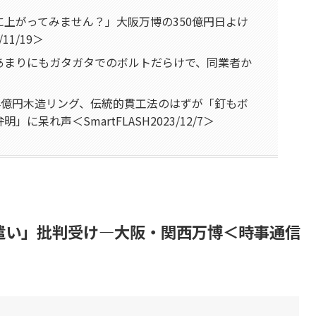
上がってみません？」大阪万博の350億円日よけ
11/19＞
あまりにもガタガタでのボルトだらけで、同業者か
4億円木造リング、伝統的貫工法のはずが「釘もボ
呆れ声＜SmartFLASH2023/12/7＞
遣い」批判受け―大阪・関西万博＜時事通信