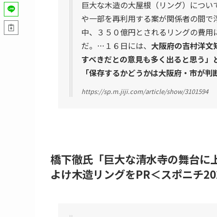
巨大な木造の大屋根（リング）につい
や一部を再利用する案が関係者の間で
中、３５０億円とされるリングの費用
だ。…１６日には、
大阪府の吉村洋文
すべきだとの意見も多く出ると思う」
「保存するかどうかは大阪府・市が判
https://sp.m.jiji.com/article/show/3101594
橋下徹氏「巨大な清水寺の舞台に上
よけ木造リングをPR＜スポニチ2023