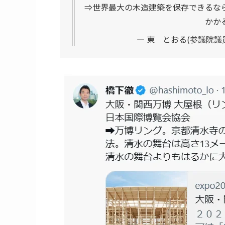
⇒世界最大の木造建築を保存できるな
かか
— 東 とおる(参議院議員) 