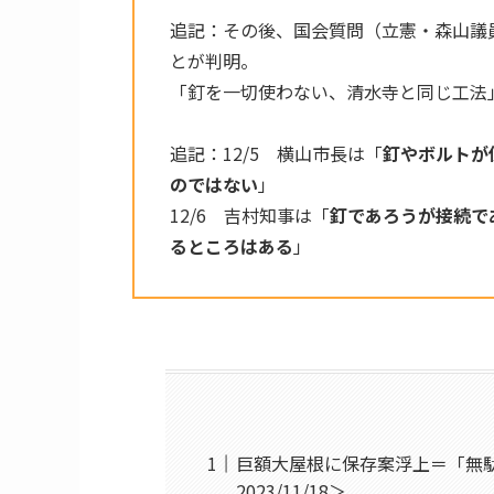
追記：その後、国会質問（立憲・森山議
とが判明。
「釘を一切使わない、清水寺と同じ工法
追記：12/5 横山市長は「
釘やボルトが
のではない
」
12/6 吉村知事は「
釘であろうが接続で
るところはある
」
巨額大屋根に保存案浮上＝「無
2023/11/18＞