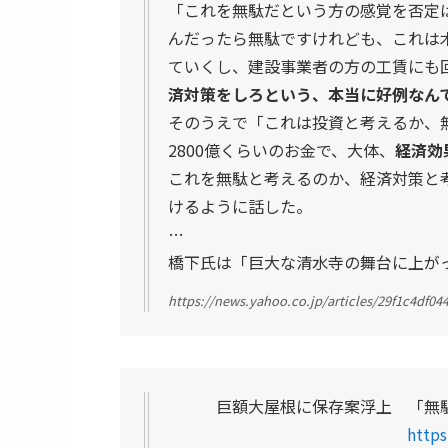
「これを無駄だという方の感覚を否定は
んだったら無駄ですけれども、これは
ていくし、建設事業者の方の工賃にも
済対策をしろという、本当に好例なん
そのうえで「これは投資と考えるか、無
2800億くらいのお金で、大体、
経済効
これを無駄と考えるのか、経済対策と
けるように話した。
…
橋下氏は「巨大な清水寺の舞台に上が
https://news.yahoo.co.jp/articles/29f1c4df0
巨額大屋根に保存案浮上 「無
http