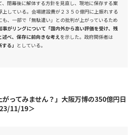
て、閉幕後に解体する方針を見直し、現地に保存する案
浮上している。会場建設費が２３５０億円に上振れする
にも、一部で「無駄遣い」との批判が上がっているため
知事がリングについて「国内外から高い評価を受け、残
と述べ、保存に前向きな考え
を示した。政府関係者は
断する」
としている。
がってみません？」大阪万博の350億円日
/11/19＞