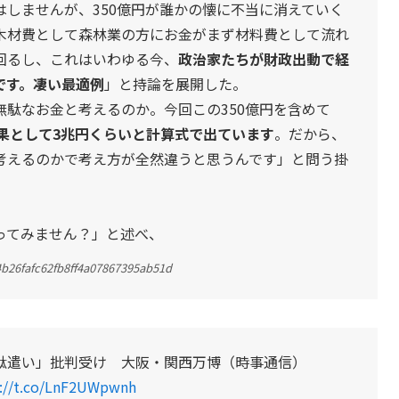
しませんが、350億円が誰かの懐に不当に消えていく
木材費として森林業の方にお金がまず材料費として流れ
回るし、これはいわゆる今、
政治家たちが財政出動で経
です。凄い最適例
」と持論を展開した。
駄なお金と考えるのか。今回この350億円を含めて
果として3兆円くらいと計算式で出ています
。だから、
考えるのかで考え方が全然違うと思うんです」と問う掛
ってみません？」と述べ、
44b26fafc62fb8ff4a07867395ab51d
駄遣い」批判受け 大阪・関西万博（時事通信）
s://t.co/LnF2UWpwnh