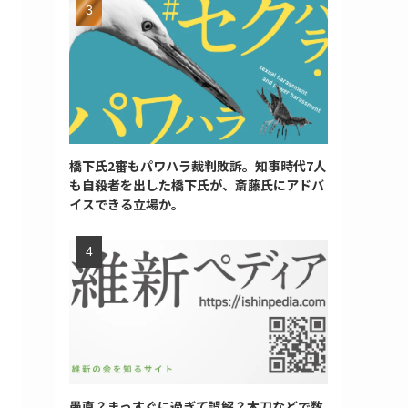
橋下氏2審もパワハラ裁判敗訴。知事時代7人
も自殺者を出した橋下氏が、斎藤氏にアドバ
イスできる立場か。
愚直？まっすぐに過ぎて誤解？木刀などで数