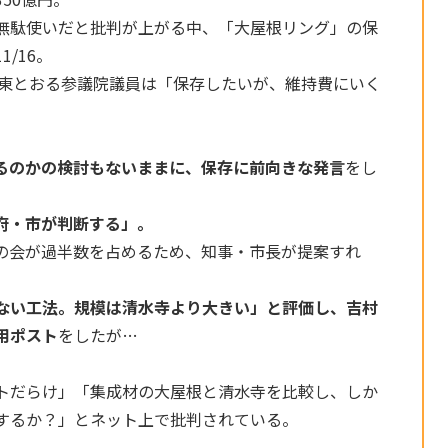
無駄使いだと批判が上がる中、「大屋根リング」の保
/16。
属の東とおる参議院議員は「保存したいが、維持費にいく
るのかの検討もないままに、保存に前向きな発言
をし
府・市が判断する」。
の会が過半数を占めるため、知事・市長が提案すれ
ない工法。規模は清水寺より大きい」と評価し、吉村
用ポスト
をしたが…
トだらけ」「集成材の大屋根と清水寺を比較し、しか
するか？」とネット上で批判されている。