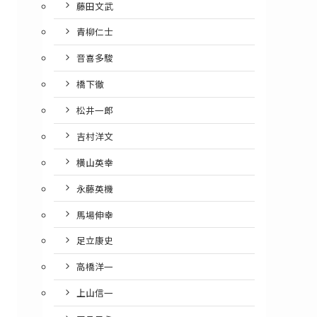
藤田文武
青柳仁士
音喜多駿
橋下徹
松井一郎
吉村洋文
横山英幸
永藤英機
馬場伸幸
足立康史
高橋洋一
上山信一