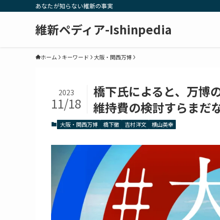
あなたが知らない維新の事実
維新ペディア-Ishinpedia
ホーム
キーワード
大阪・関西万博
橋下氏によると、万博
2023
11/18
維持費の検討すらまだ
大阪・関西万博
橋下徹
吉村洋文
横山英幸