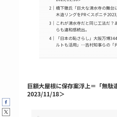
橋下徹氏「巨大な清水寺の舞台に
木造リングをPR＜スポニチ2023/
これが清水寺だと同じ工法だ？
らも違和感続出。
「日本の恥さらし」大阪万博34
ルトも活用」…吉村知事らの「弁明」に
巨額大屋根に保存案浮上＝「無駄
2023/11/18＞