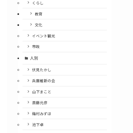
くらし
教育
文化
イベント観光
市政
人別
伏見たかし
兵庫維新の会
山下まこと
斎藤元彦
梅村みずほ
池下卓