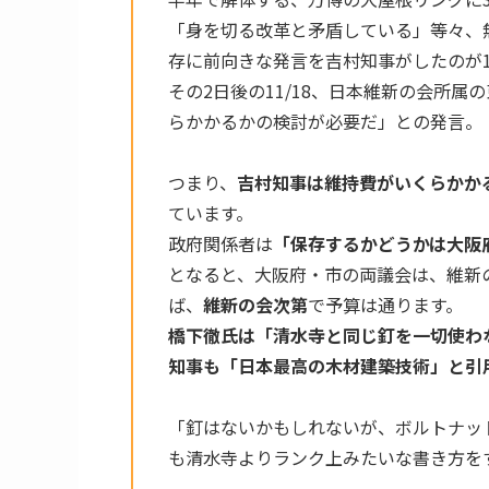
「身を切る改革と矛盾している」等々、
存に前向きな発言を吉村知事がしたのが11
その2日後の11/18、日本維新の会所
らかかるかの検討が必要だ」との発言。
つまり、
吉村知事は維持費がいくらかか
ています。
政府関係者は
「保存するかどうかは大阪
となると、大阪府・市の両議会は、維新
ば、
維新の会次第
で予算は通ります。
橋下徹氏は「清水寺と同じ釘を一切使わ
知事も「日本最高の木材建築技術」と引
「釘はないかもしれないが、ボルトナッ
も清水寺よりランク上みたいな書き方を