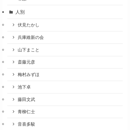
人別
伏見たかし
兵庫維新の会
山下まこと
斎藤元彦
梅村みずほ
池下卓
藤田文武
青柳仁士
音喜多駿