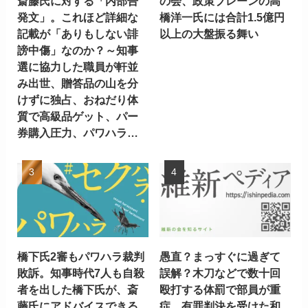
斎藤氏に対する「内部告
の会、政策ブレーンの高
発文」。これほど詳細な
橋洋一氏には合計1.5億円
記載が「ありもしない誹
以上の大盤振る舞い
謗中傷」なのか？～知事
選に協力した職員が軒並
み出世、贈答品の山を分
けずに独占、おねだり体
質で高級品ゲット、パー
券購入圧力、パワハラ…
橋下氏2審もパワハラ裁判
愚直？まっすぐに過ぎて
敗訴。知事時代7人も自殺
誤解？木刀などで数十回
者を出した橋下氏が、斎
殴打する体罰で部員が重
藤氏にアドバイスできる
症。有罪判決を受けた和