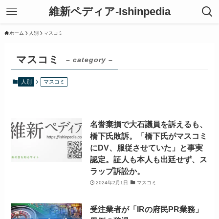
維新ペディア-Ishinpedia
ホーム
人別
マスコミ
マスコミ
– category –
人別
マスコミ
名誉棄損で大石議員を訴えるも、
橋下氏敗訴。「橋下氏がマスコミ
にDV、服従させていた」と事実
認定。証人も本人も出廷せず、ス
ラップ訴訟か。
2024年2月1日
マスコミ
受注業者が「IRの府民PR業務」