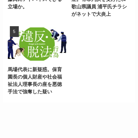
立場か。
歌山県議員 浦平氏チラシ
がネットで大炎上
馬場代表に新疑惑。保育
園長の個人財産や社会福
祉法人理事長の座を悪徳
手法で強奪した疑い