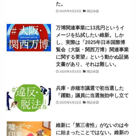
た。
2025年5月23日
閑話休題
万博関連事業に13兆円というイ
メージを払拭したい維新。しか
し、実際は「2025年日本国際博
覧会（大阪・関西万博）関連事業
に関する要望」という動かぬ証拠
文書があり、それは難しい。
2025年4月23日
閑話休題
兵庫・赤穂市議選で初当選した
「躍動」議員に当選無効申し立て
2025年4月22日
閑話休題
維新に「第三者性」がないのは今
に始まったことではない。維新の