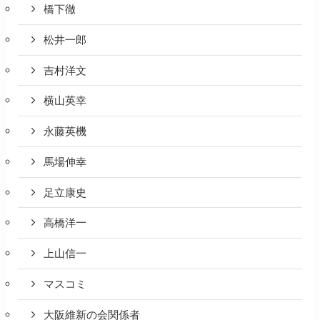
橋下徹
松井一郎
吉村洋文
横山英幸
永藤英機
馬場伸幸
足立康史
高橋洋一
上山信一
マスコミ
大阪維新の会関係者