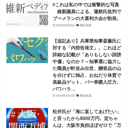
#これは私の中では衝撃的な写真
維新議員による、蓮舫氏批判で
ブーメランの大喜利大会が勃発。
2024年6月6日
閑話休題
【追記あり】兵庫県知事斎藤氏に
対する「内部告発文」。これほど
詳細な記載が「ありもしない誹謗
中傷」なのか？～知事選に協力し
た職員が軒並み出世、贈答品の山
を分けずに独占、おねだり体質で
高級品ゲット、パー券購入圧力、
パワハラ…
2024年4月2日
閑話休題
松井氏が「海に返してあげたい」
と言ったから8000万円。淀ちゃ
んは、大阪市負担ほぼゼロで「万