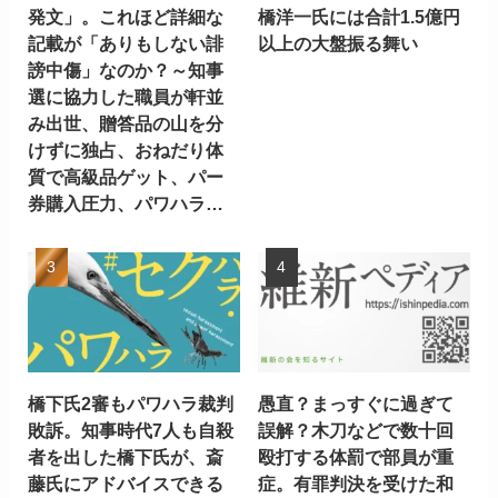
発文」。これほど詳細な
橋洋一氏には合計1.5億円
記載が「ありもしない誹
以上の大盤振る舞い
謗中傷」なのか？～知事
選に協力した職員が軒並
み出世、贈答品の山を分
けずに独占、おねだり体
質で高級品ゲット、パー
券購入圧力、パワハラ…
橋下氏2審もパワハラ裁判
愚直？まっすぐに過ぎて
敗訴。知事時代7人も自殺
誤解？木刀などで数十回
者を出した橋下氏が、斎
殴打する体罰で部員が重
藤氏にアドバイスできる
症。有罪判決を受けた和