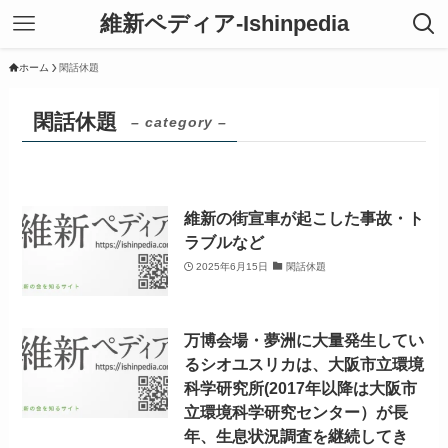
維新ペディア-Ishinpedia
ホーム
閑話休題
閑話休題
– category –
維新の街宣車が起こした事故・ト
ラブルなど
2025年6月15日
閑話休題
万博会場・夢洲に大量発生してい
るシオユスリカは、大阪市立環境
科学研究所(2017年以降は大阪市
立環境科学研究センター）が長
年、生息状況調査を継続してき