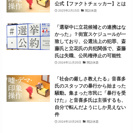
公式【ファクトチェッカー】とは
2025年2月15日
閑話休題
「選挙中に立花候補との連携はな
かった」？街宣スケジュールが一
致しており、公選法上の犯罪、斎
藤氏と立花氏の共犯関係で、斎藤
氏は失職、公民権停止の可能性
2024年11月20日
閑話休題
「社会の厳しさ教えたる」音喜多
氏のスタッフの暴行から始まった
騒動。集まった市民に「暴行を受
けた」と音喜多氏は主張するも、
自分で転んだようにしか見えない
件
2024年10月26日
閑話休題