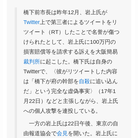
橋下前市長は昨年12月、岩上氏が
Twitter
上で第三者によるツイートをリ
ツイート（RT）したことで名誉が傷つ
けられたとして、岩上氏に100万円の
損害賠償等を請求する訴えを大阪簡易
裁判所
に起こした。橋下氏は自身の
Twitterで、〈彼がリツイートした内容
は「橋下が府の幹部を
自殺
に追い込ん
だ」という完全な虚偽事実〉（17年1
月22日）などと主張しながら、岩上氏
への個人攻撃を連投している。
一方の岩上氏は22日午後、東京の自
由報道協会で
会見
を開いた。岩上氏に