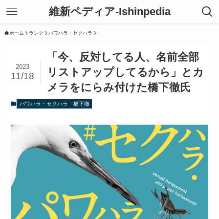
維新ペディア-Ishinpedia
ホーム
ランク
パワハラ・セクハラ
「今、反対してる人、名前全部
2023
リストアップしてるから」とカ
11/18
メラをにらみ付けた橋下徹氏
パワハラ・セクハラ
橋下徹