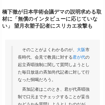
橋下徹が日本学術会議デマの説明求める取
材に「無償のインタビューに応じていな
い」 望月衣塑子記者にスリカエ攻撃も
そのことがよくわかるのが、
大阪
市
長時代、会見で教員に対する
君が代
の
起立斉唱強制に関して質問しようとし
た毎日放送の斉加尚代記者に対して行
なった恫喝だろう。
斉加記者はこのとき、君が代斉唱強
制で口元までチェックすることが妥当
かどうかを質問しようとしたのだが、