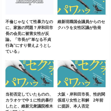
不倫じゃなくて性暴力なの
維新現職国会議員からのセ
に、家族の問題？岸和田市
クハラを女性区議が告発
長の会見に被害女性が反
論。「市長が”単なる不貞
行為”にすり替えようとし
ている」
当初否定していたものの、
大阪・岸和田市長、性的関
カラオケで中１に性的暴行
係巡り女性と和解 2年前
したと、維新元衆議院椎木
に提訴、本人否定