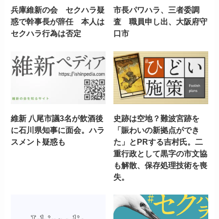
兵庫維新の会 セクハラ疑
市長パワハラ、三者委調
惑で幹事長が辞任 本人は
査 職員申し出、大阪府守
セクハラ行為は否定
口市
維新 八尾市議3名が飲酒後
史跡は空地？難波宮跡を
に石川県知事に面会。ハラ
「賑わいの新拠点ができ
スメント疑惑も
た」とPRする吉村氏。二
重行政として黒字の市文協
も解散、保存処理技術を喪
失。