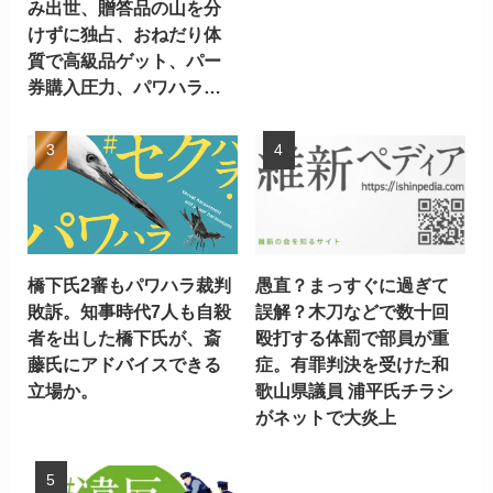
み出世、贈答品の山を分
けずに独占、おねだり体
質で高級品ゲット、パー
券購入圧力、パワハラ…
橋下氏2審もパワハラ裁判
愚直？まっすぐに過ぎて
敗訴。知事時代7人も自殺
誤解？木刀などで数十回
者を出した橋下氏が、斎
殴打する体罰で部員が重
藤氏にアドバイスできる
症。有罪判決を受けた和
立場か。
歌山県議員 浦平氏チラシ
がネットで大炎上