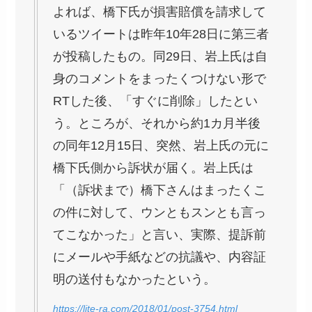
よれば、橋下氏が損害賠償を請求して
いるツイートは昨年10年28日に第三者
が投稿したもの。同29日、岩上氏は自
身のコメントをまったくつけない形で
RTした後、「すぐに削除」したとい
う。ところが、それから約1カ月半後
の同年12月15日、突然、岩上氏の元に
橋下氏側から訴状が届く。岩上氏は
「（訴状まで）橋下さんはまったくこ
の件に対して、ウンともスンとも言っ
てこなかった」と言い、実際、提訴前
にメールや手紙などの抗議や、内容証
明の送付もなかったという。
https://lite-ra.com/2018/01/post-3754.html