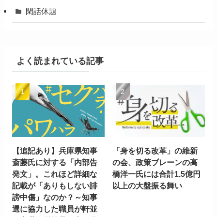
閑話休題
よく読まれている記事
【追記あり】兵庫県知事
「身を切る改革」の維新
斎藤氏に対する「内部告
の会、政策ブレーンの高
発文」。これほど詳細な
橋洋一氏には合計1.5億円
記載が「ありもしない誹
以上の大盤振る舞い
謗中傷」なのか？～知事
選に協力した職員が軒並