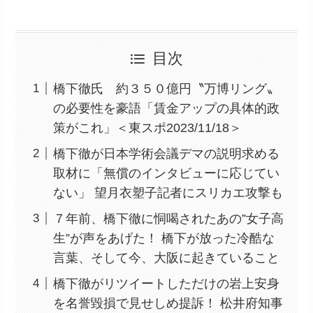
目次
橋下徹氏 約３５０億円〝万博リング〟
の必要性を豪語「賃金アップの具体的政
策がこれ」＜東スポ2023/11/18＞
橋下徹が日本学術会議デマの説明求める
取材に「無償のインタビューに応じてい
ない」 望月衣塑子記者にスリカエ攻撃も
７年前、橋下徹に恫喝されたあの”女子高
生”が声をあげた！ 橋下が放った冷酷な
言葉、そして今、大阪に起きていること
橋下徹がリツイートしただけの岩上安身
を名誉毀損で見せしめ提訴！ 松井府知事