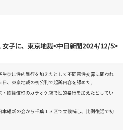
子に、東京地裁<中日新聞2024/12/5>
子生徒に性的暴行を加えたとして不同意性交罪に問われ
５日、東京地裁の初公判で起訴内容を認めた。
・歌舞伎町のカラオケ店で性的暴行を加えたとしてい
本維新の会から千葉１３区で立候補し、比例復活で初