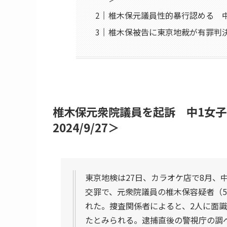
椎木保元議員性的暴行認める 中１
椎木保被告に東京地裁が有罪判決。<
椎木保元衆院議員を起訴 中1女子
2024/9/27＞
東京地検は27日、カラオケ店で8月、
交罪で、元衆院議員の椎木保容疑者（5
れた。捜査関係者によると、2人に面
たとみられる。逮捕直後の警視庁の調