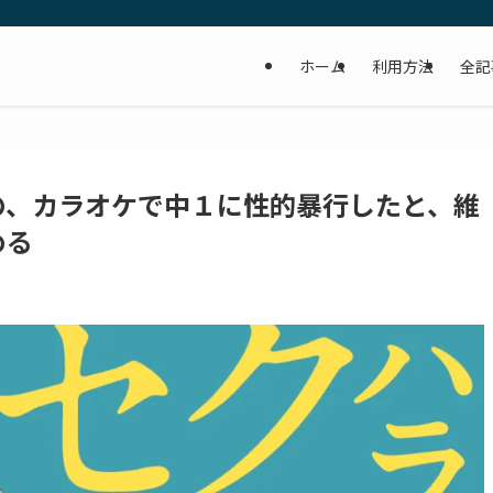
ホーム
利用方法
全記
の、カラオケで中１に性的暴行したと、維
める