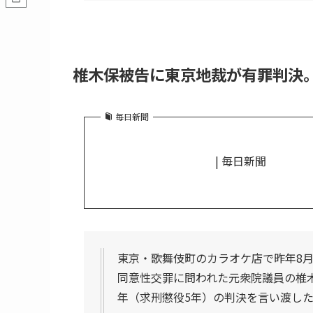
椎木保被告に東京地裁が有罪判決。<毎
毎日新聞
| 毎日新聞
東京・歌舞伎町のカラオケ店で昨年8
同意性交罪に問われた元衆院議員の椎木
年（求刑懲役5年）の判決を言い渡し