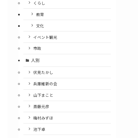
くらし
教育
文化
イベント観光
市政
人別
伏見たかし
兵庫維新の会
山下まこと
斎藤元彦
梅村みずほ
池下卓