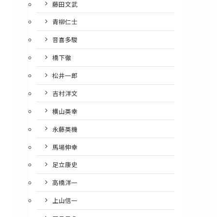
藤田文武
青柳仁士
音喜多駿
橋下徹
松井一郎
吉村洋文
横山英幸
永藤英機
馬場伸幸
足立康史
高橋洋一
上山信一