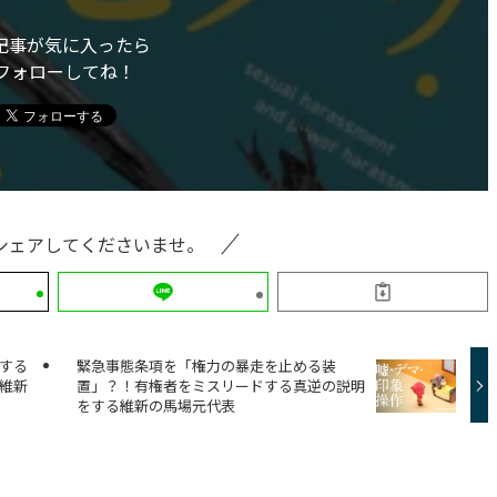
記事が気に入ったら
フォローしてね！
シェアしてくださいませ。
する
緊急事態条項を「権力の暴走を止める装
維新
置」？！有権者をミスリードする真逆の説明
をする維新の馬場元代表