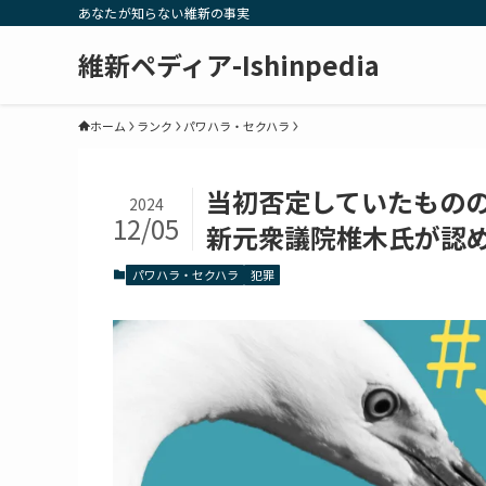
あなたが知らない維新の事実
維新ペディア-Ishinpedia
ホーム
ランク
パワハラ・セクハラ
当初否定していたもの
2024
12/05
新元衆議院椎木氏が認
パワハラ・セクハラ
犯罪