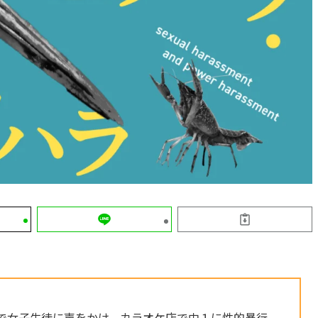
で女子生徒に声をかけ、カラオケ店で中１に性的暴行