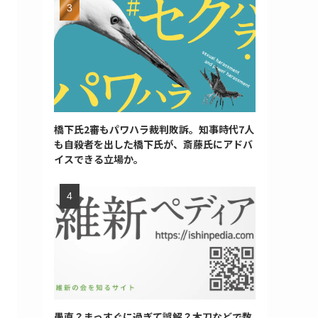
橋下氏2審もパワハラ裁判敗訴。知事時代7人
も自殺者を出した橋下氏が、斎藤氏にアドバ
イスできる立場か。
愚直？まっすぐに過ぎて誤解？木刀などで数