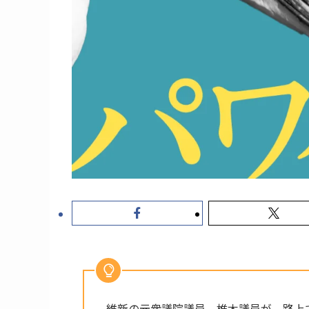
維新の元衆議院議員、椎木議員が、路上