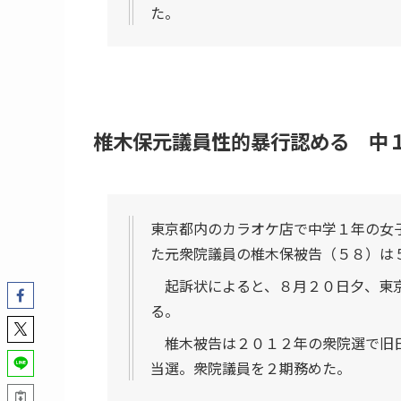
た。
椎木保元議員性的暴行認める 中１女
東京都内のカラオケ店で中学１年の女
た元衆院議員の椎木保被告（５８）は
起訴状によると、８月２０日夕、東京
る。
椎木被告は２０１２年の衆院選で旧日
当選。衆院議員を２期務めた。