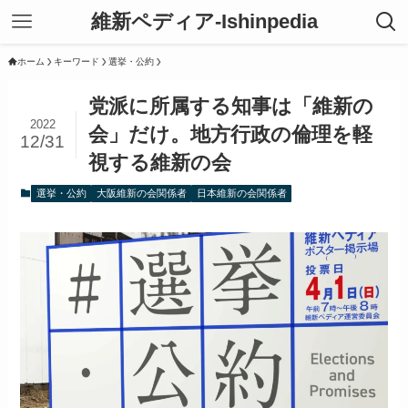
維新ペディア-Ishinpedia
ホーム
キーワード
選挙・公約
党派に所属する知事は「維新の
2022
会」だけ。地方行政の倫理を軽
12/31
視する維新の会
選挙・公約
大阪維新の会関係者
日本維新の会関係者