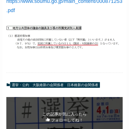
https://www.soumu.go.jp/main_content/000871253
.pdf
選挙・公約
大阪維新の会関係者
日本維新の会関係者
この記事が気に入ったら
フォローしてね！