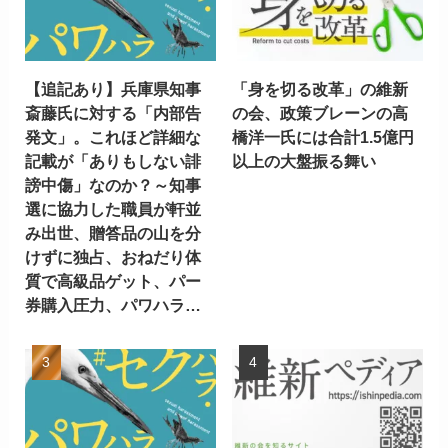
【追記あり】兵庫県知事
「身を切る改革」の維新
斎藤氏に対する「内部告
の会、政策ブレーンの高
発文」。これほど詳細な
橋洋一氏には合計1.5億円
記載が「ありもしない誹
以上の大盤振る舞い
謗中傷」なのか？～知事
選に協力した職員が軒並
み出世、贈答品の山を分
けずに独占、おねだり体
質で高級品ゲット、パー
券購入圧力、パワハラ…