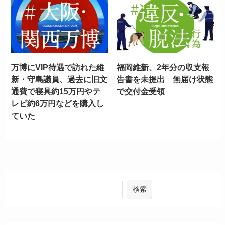
万博にVIP待遇で訪れた維
福岡維新、2年分の収支報
新・守島議員、過去に旧文
告書を未提出 無届け状態
通費で寝具約15万円やテ
で交付金受領
レビ約6万円などを購入し
ていた
検索