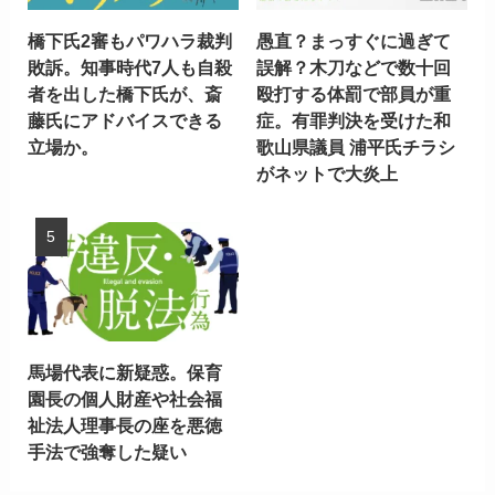
橋下氏2審もパワハラ裁判
愚直？まっすぐに過ぎて
敗訴。知事時代7人も自殺
誤解？木刀などで数十回
者を出した橋下氏が、斎
殴打する体罰で部員が重
藤氏にアドバイスできる
症。有罪判決を受けた和
立場か。
歌山県議員 浦平氏チラシ
がネットで大炎上
馬場代表に新疑惑。保育
園長の個人財産や社会福
祉法人理事長の座を悪徳
手法で強奪した疑い