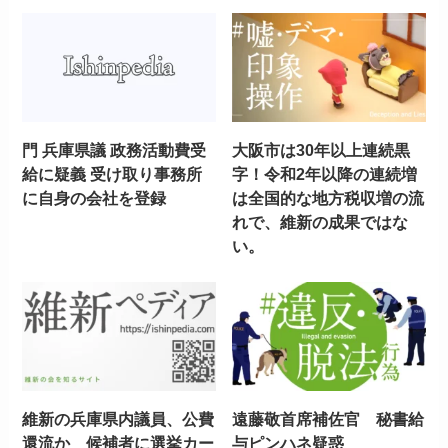
門 兵庫県議 政務活動費受
大阪市は30年以上連続黒
給に疑義 受け取り事務所
字！令和2年以降の連続増
に自身の会社を登録
は全国的な地方税収増の流
れで、維新の成果ではな
い。
維新の兵庫県内議員、公費
遠藤敬首席補佐官 秘書給
還流か 候補者に選挙カー
与ピンハネ疑惑