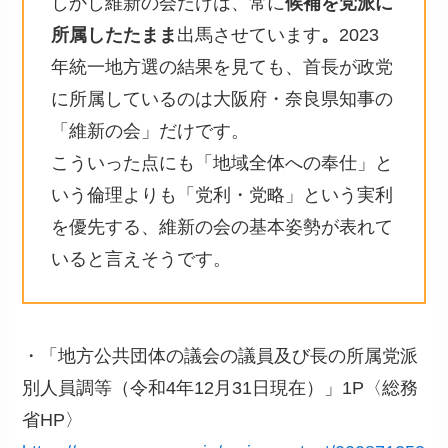
しかし維新の会だけは、常に
候補を党派に
所属したたまま
出馬させています
。
2023
年統一地方選の結果を見ても、首長が政党
に所属しているのは大阪府・奈良県知事の
「維新の会」だけです。
こういった点にも「地域全体への奉仕」と
いう倫理よりも「党利・党略」という実利
を優先する、維新の会の基本姿勢が表れて
いると言えそうです。
・「地方公共団体の議会の議員及び長の所属党派
別人員調等（令和4年12月31日現在）」1P〈総務
省HP〉