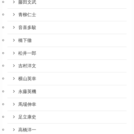
藤田文武
青柳仁士
音喜多駿
橋下徹
松井一郎
吉村洋文
横山英幸
永藤英機
馬場伸幸
足立康史
高橋洋一