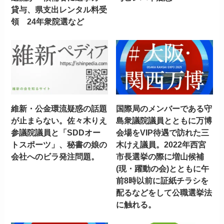
貸与、県支出レンタル料受
領 24年衆院選など
維新・公金環流疑惑の話題
国際局のメンバーである守
が止まらない。佐々木りえ
島衆議院議員とともに万博
参議院議員と「SDDオー
会場をVIP待遇で訪れた三
トスポーツ」、秘書の娘の
木けえ議員。2022年西宮
会社へのビラ発注問題。
市長選挙の際に増山候補
(現・躍動の会)とともに午
前8時以前に証紙チラシを
配るなどをして公職選挙法
に触れる。