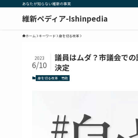
あなたが知らない維新の事実
維新ペディア-Ishinpedia
ホーム
キーワード
身を切る改革
議員はムダ？市議会での
2023
6/10
決定
身を切る改革
市政