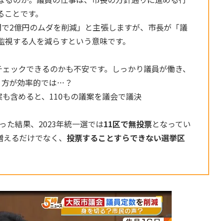
ることです。
間で2億円のムダを削減」と主張しますが、市長が「議
監視する人を減らすという意味です。
チェックできるのかも不安です。しっかり議員が働き、
く方が効率的では…？
案も含めると、110もの議案を議会で議決
った結果、2023年統一選では
11区で無投票
となってい
増えるだけでなく、
投票することすらできない選挙区