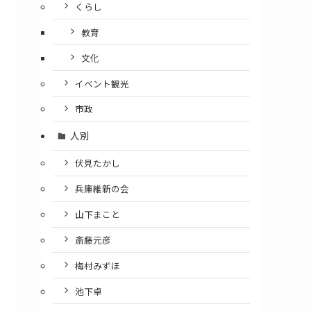
くらし
教育
文化
イベント観光
市政
人別
伏見たかし
兵庫維新の会
山下まこと
斎藤元彦
梅村みずほ
池下卓