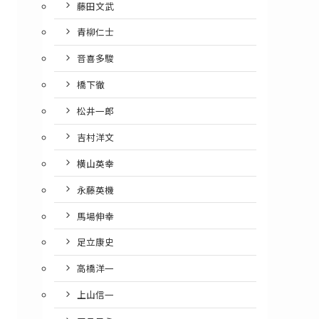
藤田文武
青柳仁士
音喜多駿
橋下徹
松井一郎
吉村洋文
横山英幸
永藤英機
馬場伸幸
足立康史
高橋洋一
上山信一