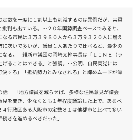
の定数を一度に１割以上も削減するのは異例だが、実質
と批判も出ている。…２０年国勢調査ベースでみると、
になる市民は３万３９８０人から３万９３２０人に増え
市に次いで多いが、議員１人あたりで比べると、最少の
になる。 維新市議団の岡崎太幹事長は「ＬＩＮＥ（ラ
上げることはできる」と強調。…公明、自民両党には
可決する」「抵抗勢力とみなされる」と諦めムードが漂
の話 「地方議員を減らせば、多様な住民意見が議会
意見を聞き、少なくとも１年程度議論した上で、あるべ
２４行政区ある大阪市の定数８１は他都市と比べて多い
手続きを進めるべきだった」