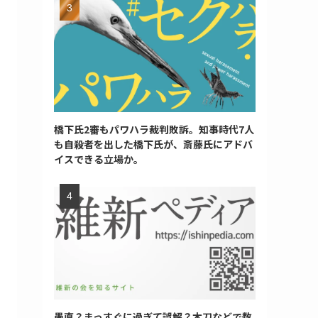
橋下氏2審もパワハラ裁判敗訴。知事時代7人
も自殺者を出した橋下氏が、斎藤氏にアドバ
イスできる立場か。
愚直？まっすぐに過ぎて誤解？木刀などで数