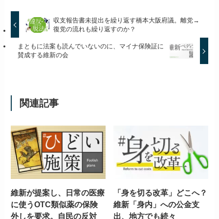
収支報告書未提出を繰り返す橋本大阪府議。離党→
復党の流れも繰り返すのか？
まともに法案も読んでいないのに、マイナ保険証に
賛成する維新の会
関連記事
維新が提案し、日常の医療
「身を切る改革」どこへ？
に使うOTC類似薬の保険
維新「身内」への公金支
外しを要求。自民の反対
出、地方でも続々