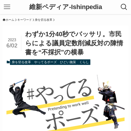
維新ペディア-Ishinpedia
ホーム
キーワード
身を切る改革
わずか1分40秒でバッサリ。市民
2023
らによる議員定数削減反対の陳情
6/02
書を“不採択”の横暴
身を切る改革
やってるポーズ
ひどい施策
くらし