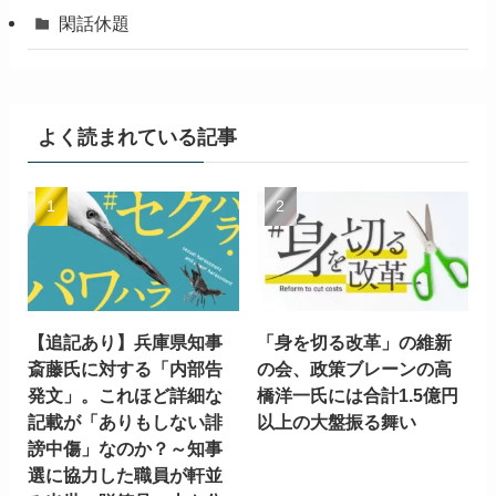
閑話休題
よく読まれている記事
【追記あり】兵庫県知事
「身を切る改革」の維新
斎藤氏に対する「内部告
の会、政策ブレーンの高
発文」。これほど詳細な
橋洋一氏には合計1.5億円
記載が「ありもしない誹
以上の大盤振る舞い
謗中傷」なのか？～知事
選に協力した職員が軒並