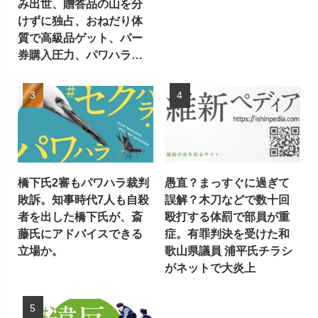
み出世、贈答品の山を分
けずに独占、おねだり体
質で高級品ゲット、パー
券購入圧力、パワハラ…
橋下氏2審もパワハラ裁判
愚直？まっすぐに過ぎて
敗訴。知事時代7人も自殺
誤解？木刀などで数十回
者を出した橋下氏が、斎
殴打する体罰で部員が重
藤氏にアドバイスできる
症。有罪判決を受けた和
立場か。
歌山県議員 浦平氏チラシ
がネットで大炎上