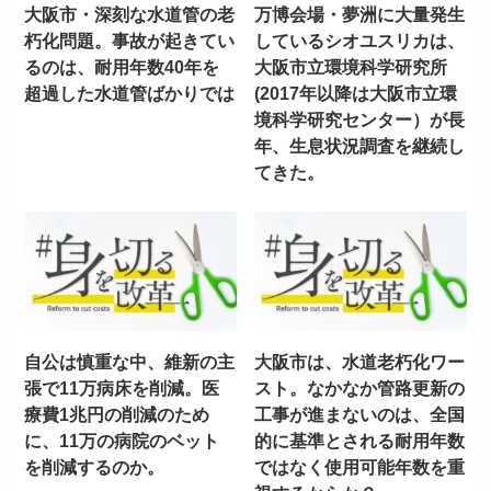
大阪市・深刻な水道管の老
万博会場・夢洲に大量発生
朽化問題。事故が起きてい
しているシオユスリカは、
るのは、耐用年数40年を
大阪市立環境科学研究所
超過した水道管ばかりでは
(2017年以降は大阪市立環
境科学研究センター）が長
年、生息状況調査を継続し
てきた。
自公は慎重な中、維新の主
大阪市は、水道老朽化ワー
張で11万病床を削減。医
スト。なかなか管路更新の
療費1兆円の削減のため
工事が進まないのは、全国
に、11万の病院のベット
的に基準とされる耐用年数
を削減するのか。
ではなく使用可能年数を重