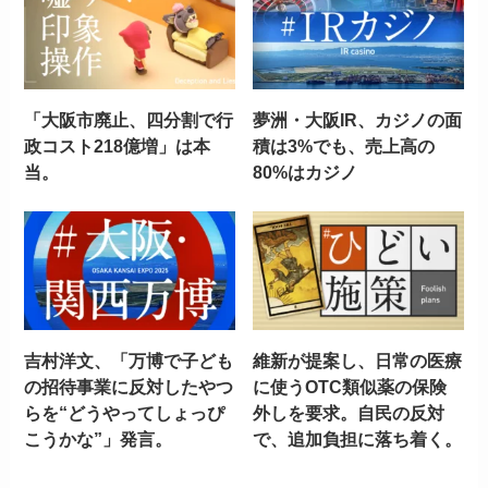
「大阪市廃止、四分割で行
夢洲・大阪IR、カジノの面
政コスト218億増」は本
積は3%でも、売上高の
当。
80%はカジノ
吉村洋文、「万博で子ども
維新が提案し、日常の医療
の招待事業に反対したやつ
に使うOTC類似薬の保険
らを“どうやってしょっぴ
外しを要求。自民の反対
こうかな”」発言。
で、追加負担に落ち着く。