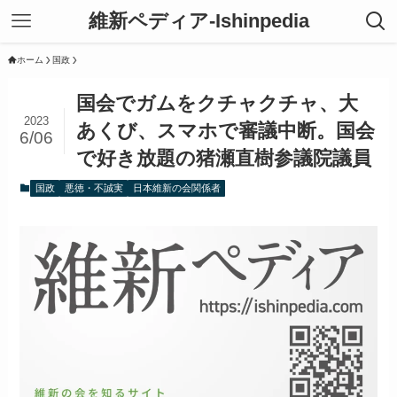
維新ペディア-Ishinpedia
ホーム
国政
国会でガムをクチャクチャ、大
2023
あくび、スマホで審議中断。国会
6/06
で好き放題の猪瀬直樹参議院議員
国政
悪徳・不誠実
日本維新の会関係者