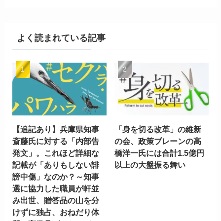
よく読まれている記事
【追記あり】兵庫県知事
「身を切る改革」の維新
斎藤氏に対する「内部告
の会、政策ブレーンの高
発文」。これほど詳細な
橋洋一氏には合計1.5億円
記載が「ありもしない誹
以上の大盤振る舞い
謗中傷」なのか？～知事
選に協力した職員が軒並
み出世、贈答品の山を分
けずに独占、おねだり体