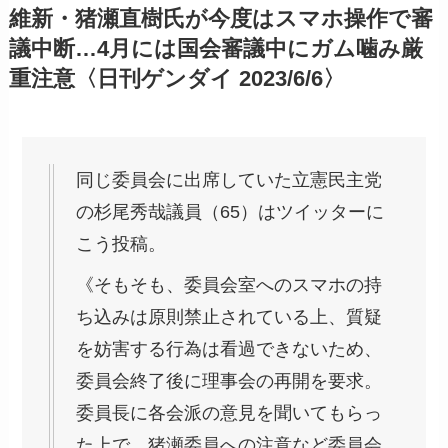
維新・猪瀬直樹氏が今度はスマホ操作で審
議中断…4月には国会審議中にガム噛み厳
重注意〈日刊ゲンダイ 2023/6/6〉
同じ委員会に出席していた立憲民主党
の杉尾秀哉議員（65）はツイッターに
こう投稿。
《そもそも、委員会室へのスマホの持
ち込みは原則禁止されている上、質疑
を妨害する行為は看過できないため、
委員会終了後に理事会の再開を要求。
委員長に各会派の意見を聞いてもらっ
た上で、猪瀬委員への注意など委員会