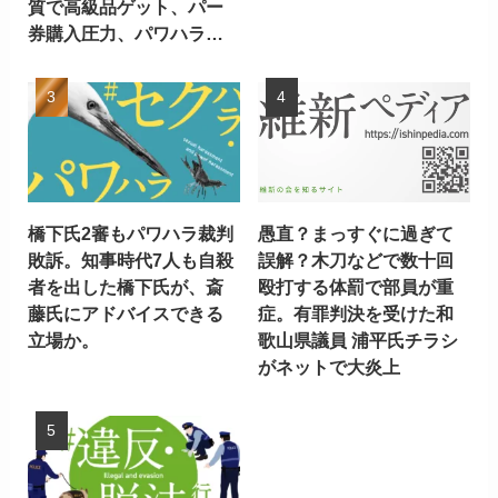
質で高級品ゲット、パー
券購入圧力、パワハラ…
橋下氏2審もパワハラ裁判
愚直？まっすぐに過ぎて
敗訴。知事時代7人も自殺
誤解？木刀などで数十回
者を出した橋下氏が、斎
殴打する体罰で部員が重
藤氏にアドバイスできる
症。有罪判決を受けた和
立場か。
歌山県議員 浦平氏チラシ
がネットで大炎上