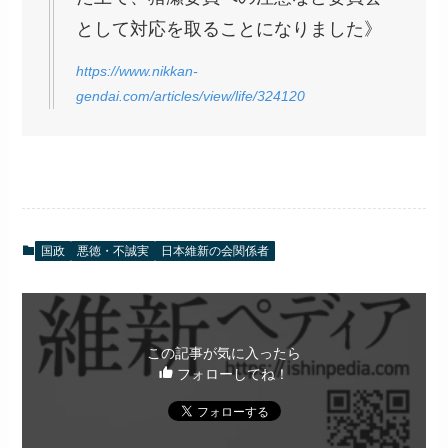
として対応を取ることになりました》
https://www.nikkan-
gendai.com/articles/view/life/324120
国政
悪徳・不誠実
日本維新の会関係者
この記事が気に入ったら
フォローしてね！