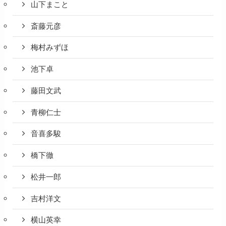
山下まこと
斎藤元彦
梅村みずほ
池下卓
藤田文武
青柳仁士
音喜多駿
橋下徹
松井一郎
吉村洋文
横山英幸