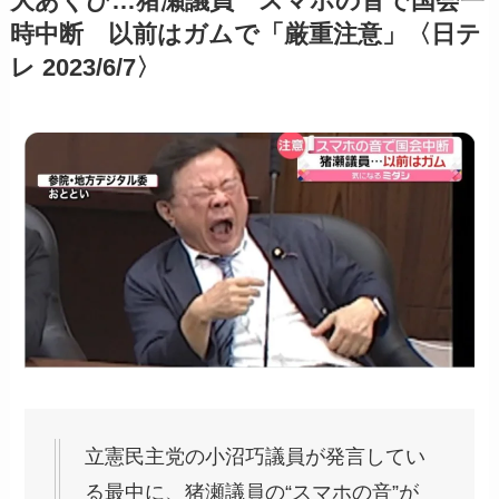
大あくび…猪瀬議員 スマホの音で国会一
時中断 以前はガムで「厳重注意」〈日テ
レ 2023/6/7〉
立憲民主党の小沼巧議員が発言してい
る最中に、猪瀬議員の“スマホの音”が