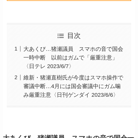
目次
大あくび…猪瀬議員 スマホの音で国会
一時中断 以前はガムで「厳重注意」
〈日テレ 2023/6/7〉
維新・猪瀬直樹氏が今度はスマホ操作で
審議中断…4月には国会審議中にガム噛
み厳重注意〈日刊ゲンダイ 2023/6/6〉