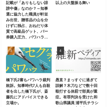
記載が「ありもしない誹
以上の大盤振る舞い
謗中傷」なのか？～知事
選に協力した職員が軒並
み出世、贈答品の山を分
けずに独占、おねだり体
質で高級品ゲット、パー
券購入圧力、パワハラ…
橋下氏2審もパワハラ裁判
愚直？まっすぐに過ぎて
敗訴。知事時代7人も自殺
誤解？木刀などで数十回
者を出した橋下氏が、斎
殴打する体罰で部員が重
藤氏にアドバイスできる
症。有罪判決を受けた和
立場か。
歌山県議員 浦平氏チラシ