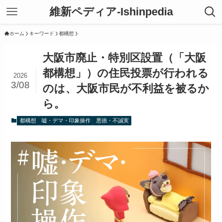
維新ペディア-Ishinpedia
ホーム
キーワード
都構想
大阪市廃止・特別区設置（「大阪
都構想」）の住民投票が行われる
2026
3/08
のは、大阪市民が不利益を被るか
ら。
都構想
嘘・デマ・印象操作
悪徳・不誠実