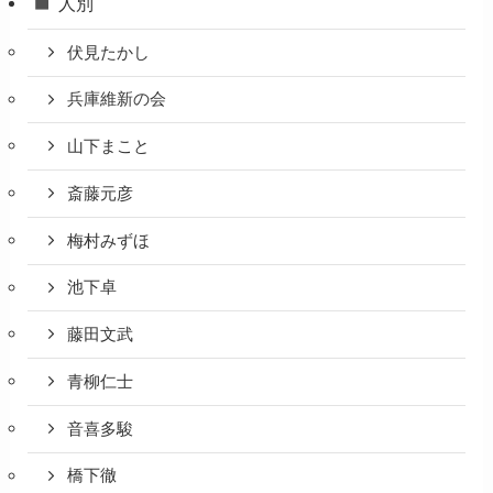
人別
伏見たかし
兵庫維新の会
山下まこと
斎藤元彦
梅村みずほ
池下卓
藤田文武
青柳仁士
音喜多駿
橋下徹