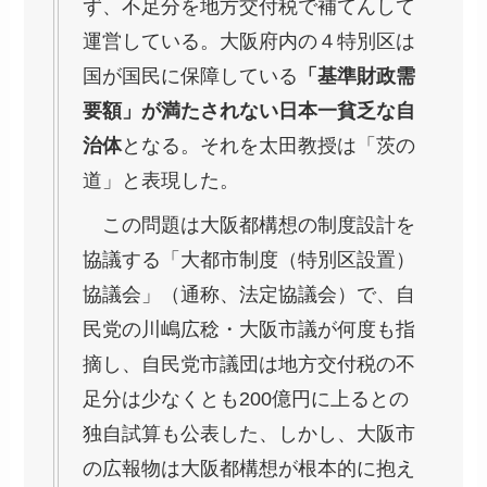
ず、不足分を地方交付税で補てんして
運営している。大阪府内の４特別区は
国が国民に保障している
「基準財政需
要額」が満たされない日本一貧乏な自
治体
となる。それを太田教授は「茨の
道」と表現した。
この問題は大阪都構想の制度設計を
協議する「大都市制度（特別区設置）
協議会」（通称、法定協議会）で、自
民党の川嶋広稔・大阪市議が何度も指
摘し、自民党市議団は地方交付税の不
足分は少なくとも200億円に上るとの
独自試算も公表した、しかし、大阪市
の広報物は大阪都構想が根本的に抱え