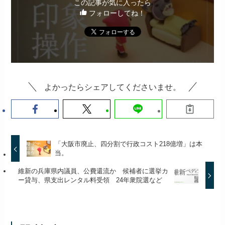
この記事が気に入ったら
フォローしてね！
よかったらシェアしてくださいませ。
「大阪市廃止、四分割で行政コスト218億増」は本
当。
維新の兵庫県内議員、公費還流か 候補者に選挙カ
ー貸与、県支出レンタル料受領 24年衆院選など