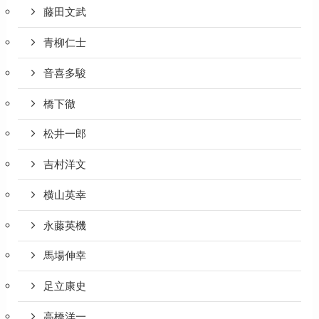
藤田文武
青柳仁士
音喜多駿
橋下徹
松井一郎
吉村洋文
横山英幸
永藤英機
馬場伸幸
足立康史
高橋洋一