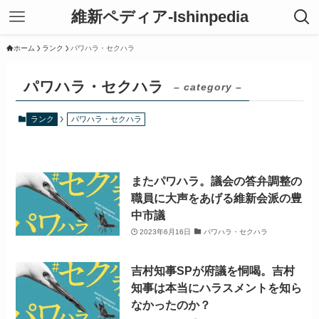
維新ペディア-Ishinpedia
ホーム
ランク
パワハラ・セクハラ
パワハラ・セクハラ
– category –
ランク
パワハラ・セクハラ
またパワハラ。議会の答弁調整の
職員に大声をあげる維新会派の豊
中市議
2023年6月16日
パワハラ・セクハラ
吉村知事SPが府議を恫喝。吉村
知事は本当にハラスメントを知ら
なかったのか？