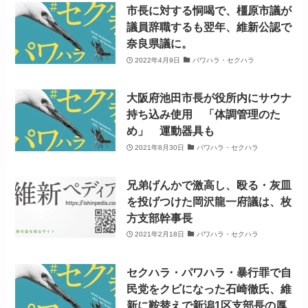
市長に対する恫喝で、橿原市議が
議員辞職するも翌年、維新公認で
奈良県議に。
2022年4月9日
パワハラ・セクハラ
大阪府池田市長が役所内にサウナ
持ち込み使用 「体調管理のた
め」 運動器具も
2021年8月30日
パワハラ・セクハラ
兄弟げんかで激高し、殴る・灰皿
を投げつけた岡沢龍一府議は、枚
方支部幹事長
2021年2月18日
パワハラ・セクハラ
セクハラ・パワハラ・暴行罪で自
民党をクビになった石崎徹氏、維
新に鞍替えで新潟1区支部長の厚