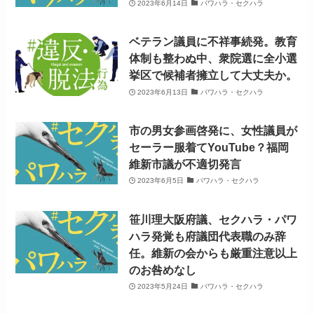
2023年6月14日
パワハラ・セクハラ
ベテラン議員に不祥事続発。教育
体制も整わぬ中、衆院選に全小選
挙区で候補者擁立して大丈夫か。
2023年6月13日
パワハラ・セクハラ
市の男女参画啓発に、女性議員が
セーラー服着てYouTube？福岡
維新市議が不適切発言
2023年6月5日
パワハラ・セクハラ
笹川理大阪府議、セクハラ・パワ
ハラ発覚も府議団代表職のみ辞
任。維新の会からも厳重注意以上
のお咎めなし
2023年5月24日
パワハラ・セクハラ