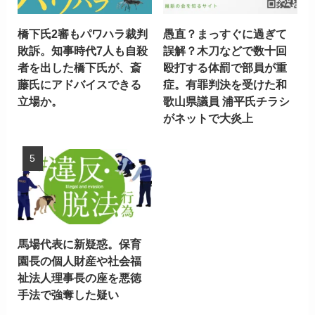
橋下氏2審もパワハラ裁判
愚直？まっすぐに過ぎて
敗訴。知事時代7人も自殺
誤解？木刀などで数十回
者を出した橋下氏が、斎
殴打する体罰で部員が重
藤氏にアドバイスできる
症。有罪判決を受けた和
立場か。
歌山県議員 浦平氏チラシ
がネットで大炎上
馬場代表に新疑惑。保育
園長の個人財産や社会福
祉法人理事長の座を悪徳
手法で強奪した疑い