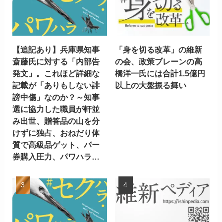
【追記あり】兵庫県知事
「身を切る改革」の維新
斎藤氏に対する「内部告
の会、政策ブレーンの高
発文」。これほど詳細な
橋洋一氏には合計1.5億円
記載が「ありもしない誹
以上の大盤振る舞い
謗中傷」なのか？～知事
選に協力した職員が軒並
み出世、贈答品の山を分
けずに独占、おねだり体
質で高級品ゲット、パー
券購入圧力、パワハラ…