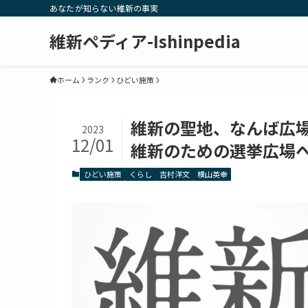
あなたが知らない維新の事実
維新ペディア-Ishinpedia
ホーム
ランク
ひどい施策
維新の聖地、なんば広場
2023
12/01
維新のための選挙広場
ひどい施策
くらし
吉村洋文
横山英幸