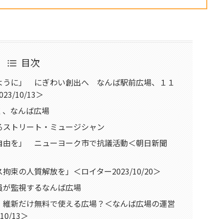
目次
ように」 にぎわい創出へ なんば駅前広場、１１
/10/13＞
く、なんば広場
るストリート・ミュージシャン
自由を」 ニューヨーク市で抗議活動＜朝日新聞
束の人質解放を」＜ロイター2023/10/20＞
員が監視するなんば広場
。維新だけ無料で使える広場？＜なんば広場の運営
0/13＞