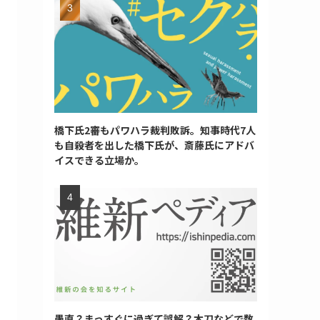
橋下氏2審もパワハラ裁判敗訴。知事時代7人
も自殺者を出した橋下氏が、斎藤氏にアドバ
イスできる立場か。
愚直？まっすぐに過ぎて誤解？木刀などで数