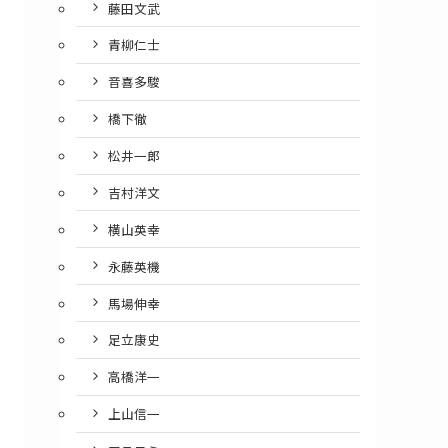
藤田文武
青柳仁士
音喜多駿
橋下徹
松井一郎
吉村洋文
横山英幸
永藤英機
馬場伸幸
足立康史
高橋洋一
上山信一