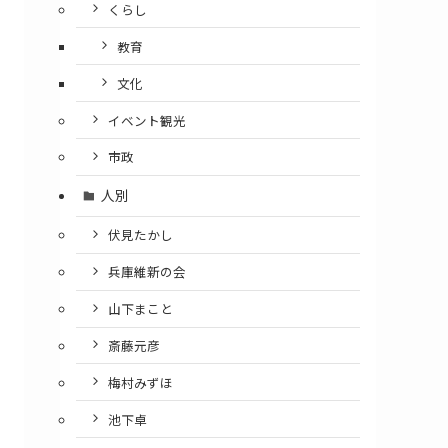
くらし
教育
文化
イベント観光
市政
人別
伏見たかし
兵庫維新の会
山下まこと
斎藤元彦
梅村みずほ
池下卓